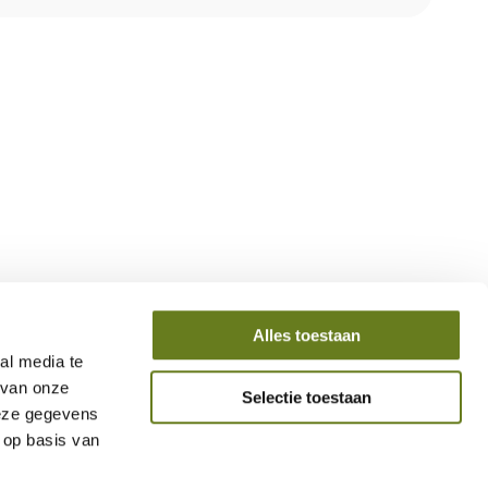
Bestemmingen
Alles toestaan
al media te
Sri Lanka
 van onze
Selectie toestaan
India
deze gegevens
Malediven
 op basis van