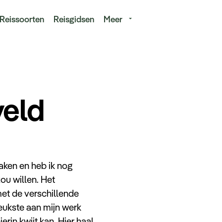
isduur
Budget
Reissoorten
Reisgidsen
Meer
veld
aken en heb ik nog
u willen. Het
et de verschillende
leukste aan mijn werk
erin kwijt kan. Hier haal