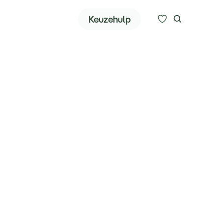
Zoeken
Keuzehulp
Bestemmingen
Keuzehulp
Alle bestemmingen
Reissoorten
Meer