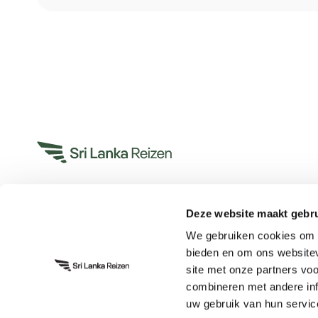
Deze website maakt gebru
Heeft u een vraag?
We gebruiken cookies om c
App met ons
bieden en om ons websitev
Bel ons op +31 (0)73 22 00 552
site met onze partners vo
Plan een videogesprek
combineren met andere inf
uw gebruik van hun servic