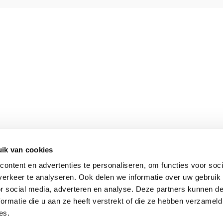
ik van cookies
Meer informatie
ontent en advertenties te personaliseren, om functies voor soci
Keurmerken
erkeer te analyseren. Ook delen we informatie over uw gebruik
Verantwoord op reis
or social media, adverteren en analyse. Deze partners kunnen 
Over ons
ormatie die u aan ze heeft verstrekt of die ze hebben verzameld
es.
Webinars