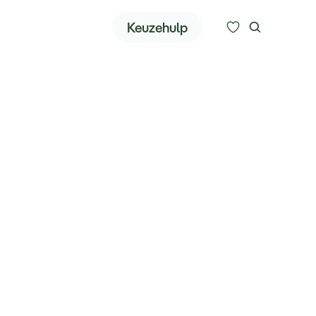
Zoeken
Keuzehulp
Bestemmingen
Keuzehulp
Alle bestemmingen
Reissoorten
Meer