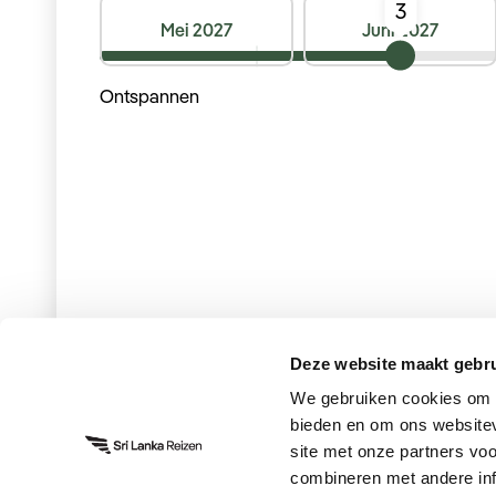
Mei 2027
Juni 2027
Ontspannen
Deze website maakt gebru
We gebruiken cookies om c
bieden en om ons websitev
site met onze partners vo
Vorige
Vorige
Vorige
Vorige
combineren met andere inf