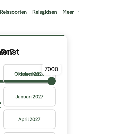
isduur
Budget
Reissoorten
Reisgidsen
Meer
s?
oon?
wenst
Oktober 2026
Malediven
Januari 2027
April 2027