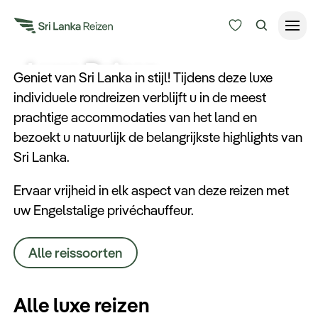
Luxe Reizen
Reisduur
Geniet van Sri Lanka in stijl! Tijdens deze luxe
individuele rondreizen verblijft u in de meest
Budget
Bestemmingen
prachtige accommodaties van het land en
Zoeken
bezoekt u natuurlijk de belangrijkste highlights van
Keuzehulp
Sri Lanka.
Ervaar vrijheid in elk aspect van deze reizen met
Alle bestemmingen
uw Engelstalige privéchauffeur.
Reissoorten
Alle reissoorten
Meer
Alle luxe reizen