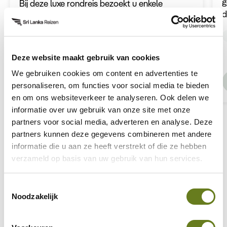
g
Bij deze luxe rondreis bezoekt u enkele
d
verschillende plekken op het eiland waarbij
M
achtereenvolgens cultuur, strand en natuur
aan bod komen. U verblijft in de mooiste
19 dagen
Vanaf 5.400 p.p.
Rondreis
hotels en gaat een aantal bijzondere
Deze website maakt gebruik van cookies
activiteiten ondernemen. Er is ook genoeg vrije
We gebruiken cookies om content en advertenties te
tijd inbegrepen om te kunnen genieten van de
Ontdek deze reis
personaliseren, om functies voor social media te bieden
hotelfaciliteiten. Hierna vliegt u door naar de
en om ons websiteverkeer te analyseren. Ook delen we
Malediven voor een volledig verzorgd
informatie over uw gebruik van onze site met onze
strandverblijf.
partners voor social media, adverteren en analyse. Deze
partners kunnen deze gegevens combineren met andere
informatie die u aan ze heeft verstrekt of die ze hebben
verzameld op basis van uw gebruik van hun services.
Toestemmingsselectie
Hulp nodig bij uw zoektocht
Noodzakelijk
naar een volgende reis?