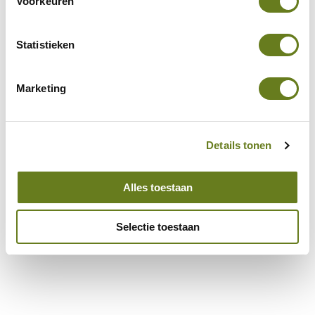
Voorkeuren
Vind in 5 vragen uw ideale bestemming.
Start de keuzehulp
Statistieken
Marketing
Details tonen
Alles toestaan
Selectie toestaan