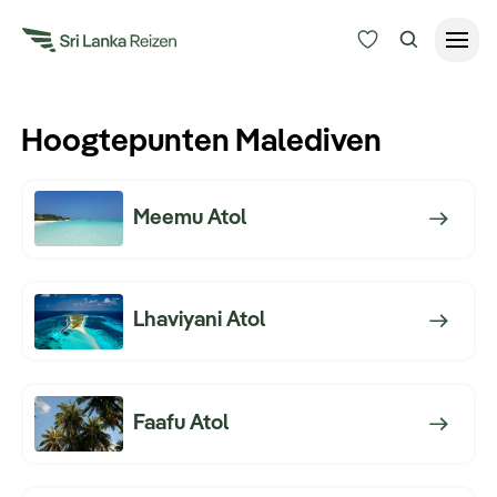
Reisduur
Hoogtepunten Malediven
Budget
Bestemmingen
Zoeken
Meemu Atol
Keuzehulp
Alle bestemmingen
Lhaviyani Atol
Reissoorten
Faafu Atol
Meer