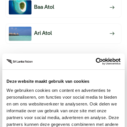
Baa Atol
Ari Atol
Hulp nodig bij uw zoektocht
Deze website maakt gebruik van cookies
naar een volgende reis?
We gebruiken cookies om content en advertenties te
personaliseren, om functies voor social media te bieden
Vind in 5 vragen uw ideale bestemming.
en om ons websiteverkeer te analyseren. Ook delen we
informatie over uw gebruik van onze site met onze
Start de keuzehulp
partners voor social media, adverteren en analyse. Deze
partners kunnen deze gegevens combineren met andere