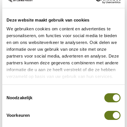
Eerste reis
Type reiziger
Deze website maakt gebruik van cookies
We gebruiken cookies om content en advertenties te
personaliseren, om functies voor social media te bieden
Italië
Cultuurzoeker
en om ons websiteverkeer te analyseren. Ook delen we
informatie over uw gebruik van onze site met onze
partners voor social media, adverteren en analyse. Deze
partners kunnen deze gegevens combineren met andere
informatie die u aan ze heeft verstrekt of die ze hebben
verzameld op basis van uw gebruik van hun services.
Hulp nodig bij uw zoektocht
Toestemmingsselectie
naar een volgende reis?
Noodzakelijk
Vind in 5 vragen uw ideale bestemming.
Voorkeuren
Start de keuzehulp